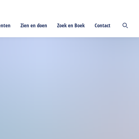
enten
Zien en doen
Zoek en Boek
Contact