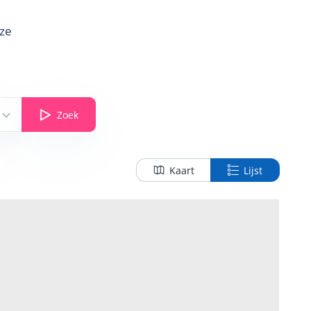
nze
Zoek
Kaart
Lijst