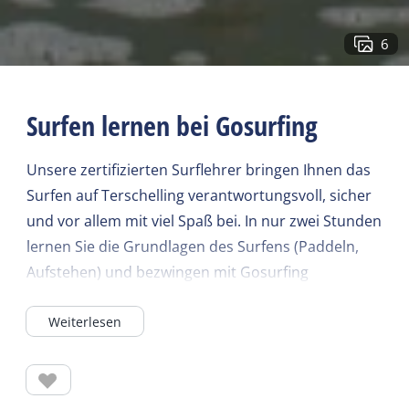
6
Surfen lernen bei Gosurfing
Unsere zertifizierten Surflehrer bringen Ihnen das
Surfen auf Terschelling verantwortungsvoll, sicher
und vor allem mit viel Spaß bei. In nur zwei Stunden
lernen Sie die Grundlagen des Surfens (Paddeln,
Aufstehen) und bezwingen mit Gosurfing
Terschelling die niederländischen Wellen. Ein
Weiterlesen
sportliches und herausforderndes Erlebnis für alle
Altersgruppen. Dank unserer einzigartigen
Lehrmethode ist der Erfolg garantiert. Sie finden
uns am Strandübergang in der Nähe von