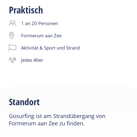
Formerum aan Zee.
Praktisch
Die Aktivität dauert zwei Stunden.
1 an 20 Personen
Formerum aan Zee
Aktivität & Sport und Strand
jedes Alter
Standort
Gosurfing ist am Strandübergang von
Formerum aan Zee zu finden.