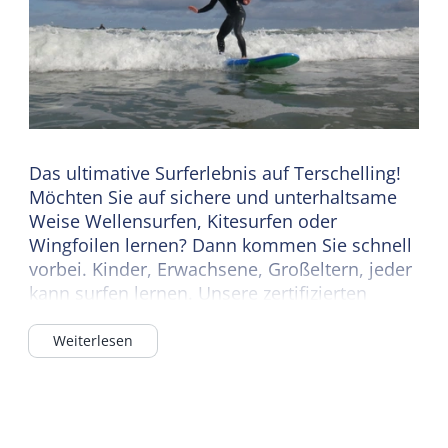
Das ultimative Surferlebnis auf Terschelling!
Möchten Sie auf sichere und unterhaltsame
Weise Wellensurfen, Kitesurfen oder
Wingfoilen lernen? Dann kommen Sie schnell
vorbei. Kinder, Erwachsene, Großeltern, jeder
kann surfen lernen. Unsere zertifizierten
Instruktoren sorgen für ein unvergessliches
Erlebnis. Neben Surfkursen und
Weiterlesen
Kitesurfkursen bietet Gosurfing Sunset-Sup-
Touren, Stand-Up-Paddling, den Megasup XL,
Verleih von Surfausrüstung, Kinderfeste,
Firmenausflüge und mehr. Die Surfschule ist