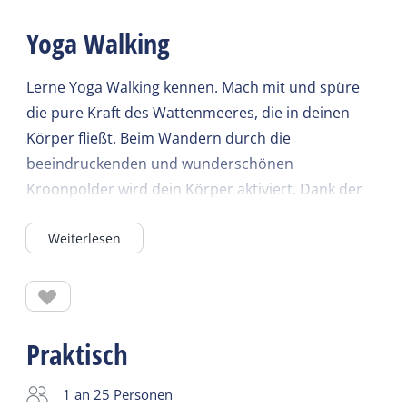
Yoga Walking
Lerne Yoga Walking kennen. Mach mit und spüre
die pure Kraft des Wattenmeeres, die in deinen
Körper fließt. Beim Wandern durch die
beeindruckenden und wunderschönen
Kroonpolder wird dein Körper aktiviert. Dank der
direkten Tao-Yoga-Übungen unterwegs kehrst du
Weiterlesen
garantiert fitter, stärker und flexibler zurück.
Dieses Urlaubserlebnis macht uns glücklich!
Eine Yoga Walking-Einheit bringt Ausgeglichenheit.
Sie werden sich sofort fitter, glücklicher und
Praktisch
beweglicher fühlen. Während der Wanderung
machen Sie einfache und überraschende Übungen,
1 an 25 Personen