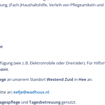
ung, (Fach-)Haushaltshilfe, Verleih von Pflegeartikeln und 
nt
rfügung (wie z. B. Elektromobile oder Dreiräder). Für Hilf
oint
.
ege
an unserem Standort
Westend Zuid
in
Hee
an.
itte an:
eefje@wadhuus.nl
.
agespflege
und
Tagesbetreuung
genutzt.