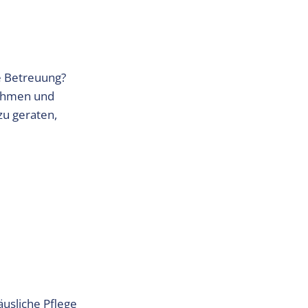
e Betreuung?
nehmen und
 zu geraten,
usliche Pflege