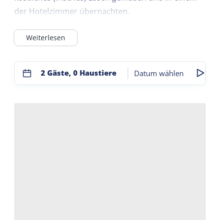
der Hotelzimmer übernachten.
Der Hotelteil besteht aus zwei Suiten, nämlich der
Weiterlesen
geräumigen, komfortablen Ireland Suite und der
Suite 34.
Außerdem gibt es im 1. Stock ein sehr gemütliches
2 Gäste, 0 Haustiere
Datum wählen
Standardzimmer für 1 Person mit eigener Dusche
und WC.
Und hinter dem Hotel steht das romantische
Gartenhaus. Mit großzügiger begehbarer Dusche!
Somit können insgesamt 7 Personen eine
Übernachtung anbieten.
Die Liebe zu Irland ist sowohl im gemütlichen
Restaurant als auch im Hotelbereich deutlich
„greifbar“. Dies spiegelt sich in der komfortabel
eingerichteten Irland-Suite, den irischen Gerichten,