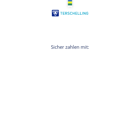
Anmelden
Möchten Sie persönliche Tipps für Ihren
Urlaub? Dann melden Sie sich für den
Newsletter an