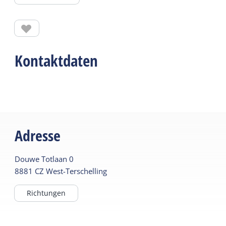
Zusammen mit dem ehemaligen Forsthaus bildet
es ein schönes und ruhiges Plätzchen im Wald. Im
Winter mit Schnee und Eis ist es malerisch.
Kontaktdaten
Adresse
Douwe Totlaan
0
8881 CZ
West-Terschelling
Richtungen