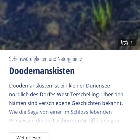
1
Sehenswürdigkeiten und Naturgebiete
Doodemanskisten
Doodemanskisten ist ein kleiner Dünensee
nördlich des Dorfes West-Terschelling. Über den
Namen sind verschiedene Geschichten bekannt.
Wie die Saga von einer im Schloss lebenden
Prinzessin, die die Leichen von Schiffbrüchigen
einsperren ließ, um sie im vorübergehend
Weiterlesen
trockengelegten Burggraben zu begraben.