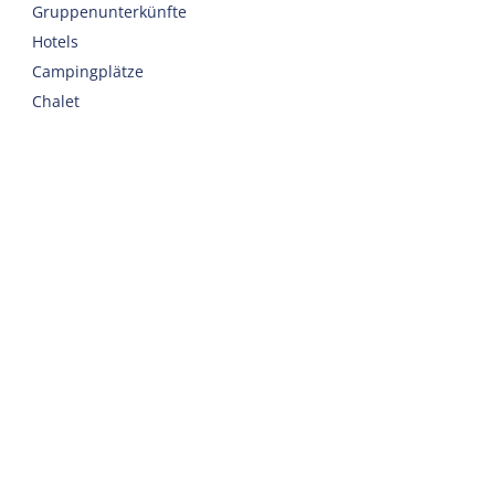
Gruppenunterkünfte
Hotels
Campingplätze
Chalet
Eingerichtete Zelte
Urlaub mit Sorgfalt
Willkommen
Webshop
Nach Harlingen reisen
Auto oder Fahrrad mieten
Wichtige Adressen zu Terschelling