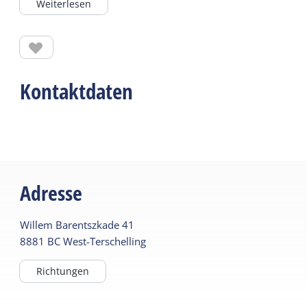
Weiterlesen
Boot steigen und das Boot dann über diese
Rutsche zu Wasser lassen konnte, um einen
fliegenden Start zur Rettung auf See zu
ermöglichen. Das (aktuelle) Rettungsboot „Arie
Visser“ liegt noch immer im Becken.
Kontaktdaten
Der Schuppen befindet sich nicht mehr am alten
Standort, sondern wurde weiter östlich im Hafen in
der Nähe der Betonnung platziert. Heute dient es
als Clubhaus des Tauchteams „Ecuador“, was
deutlich an der Vielzahl aufgetauchter Kanonen
Adresse
und anderer Gegenstände zu erkennen ist, die das
nahegelegene Gebiet schmücken.
Willem Barentszkade
41
8881 BC
West-Terschelling
Richtungen