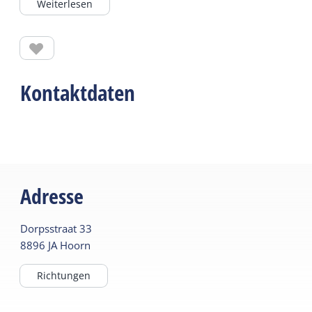
Weiterlesen
geschah, forderte der Strandsammler in der Regel
den Finder- und Bergungslohn. Heute ist es ein
Lagerplatz für alle Vereine auf Ost-Terschelling.
Kontaktdaten
Adresse
Dorpsstraat
33
8896 JA
Hoorn
Richtungen