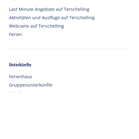
Last Minute Angebote auf Terschelling
Aktivitäten und Ausflüge auf Terschelling
Webcams auf Terschelling
Ferien
Unterkünfte
Ferienhaus
Gruppenunterkünfte
Hotels
Campingplätze
Chalet
Eingerichtete Zelte
Urlaub mit Sorgfalt