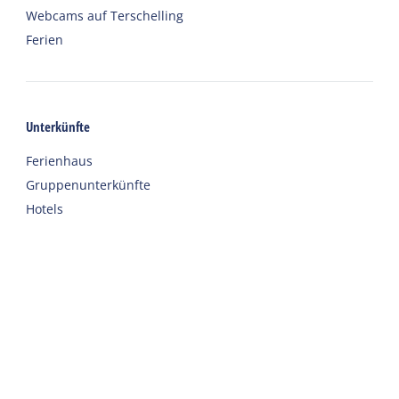
Webcams auf Terschelling
Ferien
Unterkünfte
Ferienhaus
Gruppenunterkünfte
Hotels
Campingplätze
Chalet
Eingerichtete Zelte
Urlaub mit Sorgfalt
Willkommen