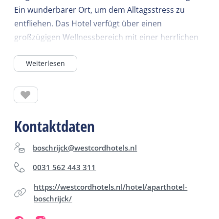
Ein wunderbarer Ort, um dem Alltagsstress zu
entfliehen. Das Hotel verfügt über einen
großzügigen Wellnessbereich mit einer herrlichen
Sauna und einem türkischen Dampfbad, die nach
Weiterlesen
vorheriger Reservierung auch für Gäste zugänglich
sind. Im hoteleigenen Restaurant können Sie sich
nach Ihrem Saunabesuch bei einem Getränk und
einem kleinen Imbiss verwöhnen lassen. Wir freuen
uns auf Ihren Besuch im ApartHotel Boschrijck!
Kontaktdaten
boschrijck@westcordhotels.nl
0031 562 443 311
https://westcordhotels.nl/hotel/aparthotel-
boschrijck/