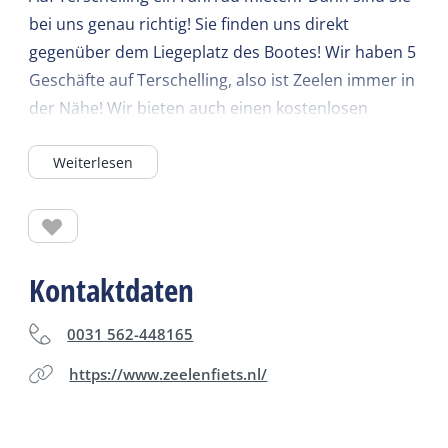
bei uns genau richtig! Sie finden uns direkt
gegenüber dem Liegeplatz des Bootes! Wir haben 5
Geschäfte auf Terschelling, also ist Zeelen immer in
der Nähe! Wir bieten auch einen kostenlosen
Gepäcktransport an, und wenn Sie ein Fahrrad für
Weiterlesen
7 Tage mieten, zahlen Sie nur 5! Große Auswahl an
Fahrrädern, darunter Elektrofahrräder, Tandems,
Lastenräder und Kinderfahrräder. Zeelen West-
Terschelling, Willembarentszkade 15, Zeelen
Midsland-Noord, Heereweg 30, Zeelen Formerum,
Kontaktdaten
Formerum 39, Zeelen Lies, Lies 8, Zeelen
Oosterend, Oosterend 8.
0031 562-448165
https://www.zeelenfiets.nl/