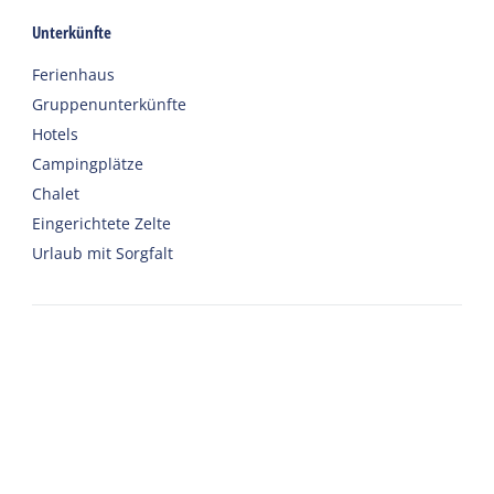
Unterkünfte
Ferienhaus
Gruppenunterkünfte
Hotels
Campingplätze
Chalet
Eingerichtete Zelte
Urlaub mit Sorgfalt
Willkommen
Webshop
Nach Harlingen reisen
Auto oder Fahrrad mieten
Wichtige Adressen zu Terschelling