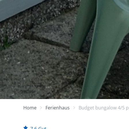
Home
Ferienhaus
Budget bungalow 4/5 p
7,6
Gut