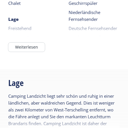
Chalet
Geschirrspüler
Niederländische
Lage
Fernsehsender
Freistehend
Deutsche Fernsehsender
In einem Ferienpark
Kombimikrowelle
Außerhalb des Dorfes
Kühlschrank mit
Weiterlesen
Gefrierfach
Im Wald / waldnah
Weiterlesen
Wattenmeer <1km
Weiterlesen
Draußen
Lage
Abschließbarer
Allgemein
Fahrradschuppen
Camping Landzicht liegt sehr schön und ruhig in einer
Haustier frei
ländlichen, aber waldreichen Gegend. Dies ist weniger
Garten
Schlafzimmer im EG
als zwei Kilometer von West-Terschelling entfernt, wo
Terrasse
die Fähre anlegt und Sie den markanten Leuchtturm
Zentralheizung
Brandaris finden. Camping Landzicht ist daher der
Nichtraucher