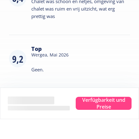
Chalet was schoon en netjes, omgeving van
chalet was ruim en vrij uitzicht, wat erg
prettig was
Top
Wergea,
Mai 2026
9,2
Geen.
Verfügbarkeit und
Antwort von
Arjen Verduijn
Preise
Dank jullie wel voor deze reactie!
Weitere Bewertungen ansehen