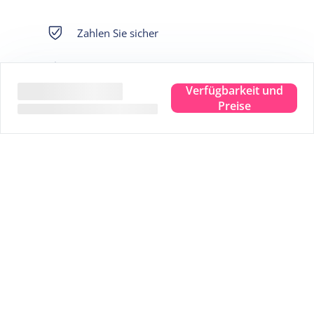
Zahlen Sie sicher
Eigener Garantiefonds
Verfügbarkeit und
Preise
Sofort buchbares Angebot
Bestpreis
Wir leben dort
Die Sicherheit von: