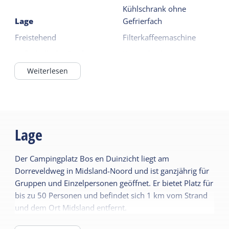
Matratzen sind aus Polyester. Der
Kühlschrank ohne
Lage
Gefrierfach
Schlafzimmerboden ist mit Linoleum ausgelegt.
Freistehend
Filterkaffeemaschine
Es gibt ein Badezimmer mit Dusche, WC und
Außerhalb des Dorfes
Wasserkocher
Waschbecken.
4 Kochfelder
Weiterlesen
Allgemein
Weiterlesen
Haustier frei
Draußen
Schlafzimmer im EG
Lage
Garten
Zentralheizung
Terrasse
Nichtraucher
Der Campingplatz Bos en Duinzicht liegt am
Dorreveldweg in Midsland-Noord und ist ganzjährig für
Gemeinsame
Sanitär
Gruppen und Einzelpersonen geöffnet. Er bietet Platz für
Einrichtungen
Badezimmer EG
bis zu 50 Personen und befindet sich 1 km vom Strand
Spielfeld
und dem Ort Midsland entfernt.
Dusche
WC im Badezimmer