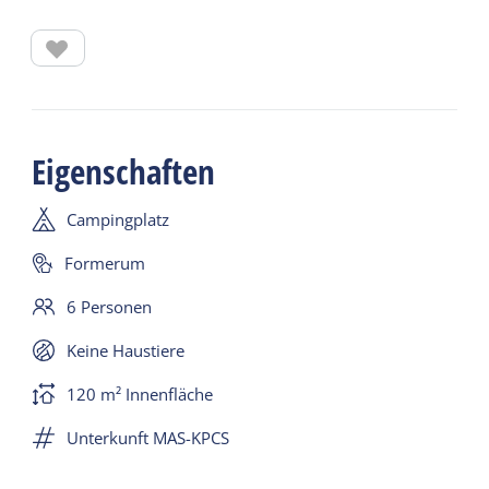
sich ein Spielplatz mit Sandkasten. Haustiere sind
vom 8. Juli bis 25. August nicht gestattet.
Die maximale Länge der Campingausrüstung
beträgt für diesen Stellplatz 9,5 Meter.
Eigenschaften
Campingplatz
Formerum
6 Personen
Keine Haustiere
120 m² Innenfläche
Unterkunft MAS-KPCS