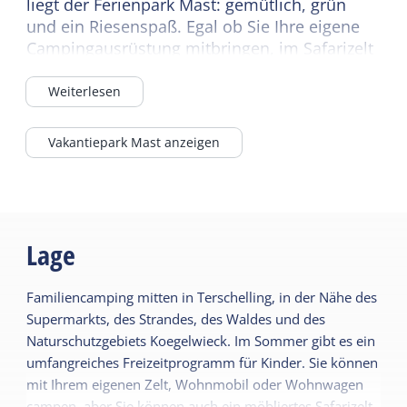
liegt der Ferienpark Mast: gemütlich, grün
und ein Riesenspaß. Egal ob Sie Ihre eigene
Campingausrüstung mitbringen, im Safarizelt
übernachten oder sich für ein komfortables
Chalet entscheiden – hier werden Sie sich
Weiterlesen
sofort wohlfühlen. Für die Kinder gibt es Go-
Karts, Spielplätze und einen Sommer voller
Vakantiepark Mast anzeigen
lustiger Aktivitäten. Und für Sie? Ruhe, Platz
und eine schöne Terrasse in der Brasserie De
Kajuit. Alles in Reichweite und die Insel steht
Ihnen offen. Den ganzen Weg nach
Terschelling. Total im Urlaub.
Lage
Familiencamping mitten in Terschelling, in der Nähe des
Supermarkts, des Strandes, des Waldes und des
Naturschutzgebiets Koegelwieck. Im Sommer gibt es ein
umfangreiches Freizeitprogramm für Kinder. Sie können
mit Ihrem eigenen Zelt, Wohnmobil oder Wohnwagen
campen, aber Sie können auch ein möbliertes Safarizelt