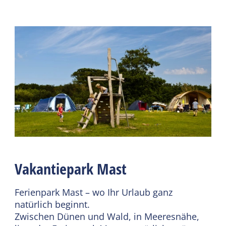
Camping Sanitär (privat)
Campingmöglichkeiten
Beheiztes Sanitär
Mit Strom 10 Ampere
(camping)
Chemische Toilettenkippe
Kanalisation Anschluss
Gemeinsame
Einrichtungen
Wifi (geteilt)
Parkplatz
Restaurant
Catering-Terrasse
Freizeitprogramm
Vakantiepark Mast
Weiterlesen
Ferienpark Mast – wo Ihr Urlaub ganz
natürlich beginnt.
Zwischen Dünen und Wald, in Meeresnähe,