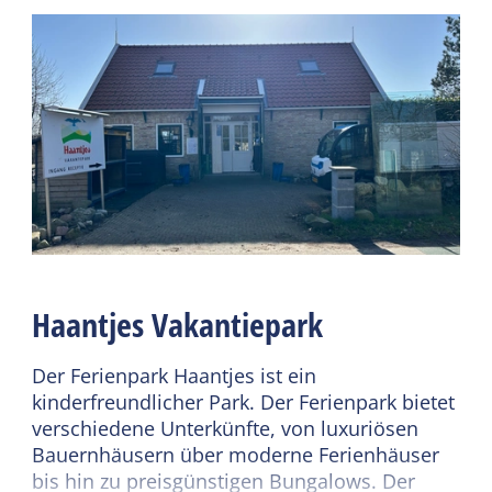
Die Bungalows sind in Privatbesitz und werden
Stellplatz (privat)
Schlafzimmer im EG
über Haantjes Vakantiepark vermietet. Daher
Garten
Kamin / Holzofen
können Inventar und Möblierung abweichen.
Terrasse
Fußbodenheizung
Nichtraucher
Wellness
WiFi (privat)
Whirlpool draußen
Weiterlesen
(privat)
Sanitär
Gemeinsame
Separate Toilette
Einrichtungen
Haantjes Vakantiepark
Dusche
Parkplatz
Badewanne
Der Ferienpark Haantjes ist ein
Fahrradverleih
kinderfreundlicher Park. Der Ferienpark bietet
Spielfeld
verschiedene Unterkünfte, von luxuriösen
Sportplatz
Bauernhäusern über moderne Ferienhäuser
bis hin zu preisgünstigen Bungalows. Der
Wäscherei