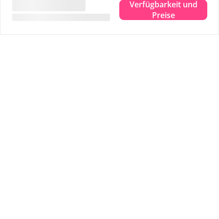
Verfügbarkeit und
ook goed.
Preise
Tipps für Ihren Aufenthalt
Erleben Sie das wahre Inselgefühl.
Wo immer Sie sind, Sie können das Meer schmecken,
sehen, hören, riechen und fühlen. Entfliehen Sie dem
Alltag und erleben Sie das wahre Inselgefühl. Das ist