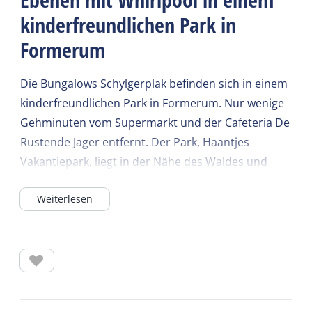
kinderfreundlichen Park in
Formerum
Die Bungalows Schylgerplak befinden sich in einem
kinderfreundlichen Park in Formerum. Nur wenige
Gehminuten vom Supermarkt und der Cafeteria De
Rustende Jager entfernt. Der Park, Haantjes
Vakantiepark, liegt in der Nähe des Waldes und
etwa 1,5 km vom Strand und dem Wattenmeer
Weiterlesen
entfernt. Für die Kinder gibt es Spielgeräte und
einen großen Spielplatz.
Die komfortablen Bungalows verfügen über eine
eigene Sonnenterrasse mit Gartenmöbeln sowie
über einen eigenen Parkplatz.