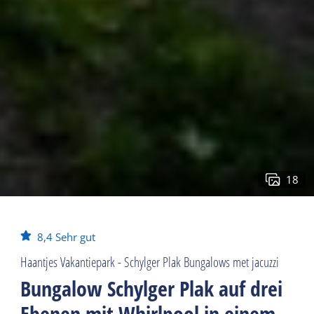
18
8,4
Sehr gut
Haantjes Vakantiepark - Schylger Plak Bungalows met jacuzzi
Bungalow Schylger Plak auf drei
Ebenen mit Whirlpool in einem