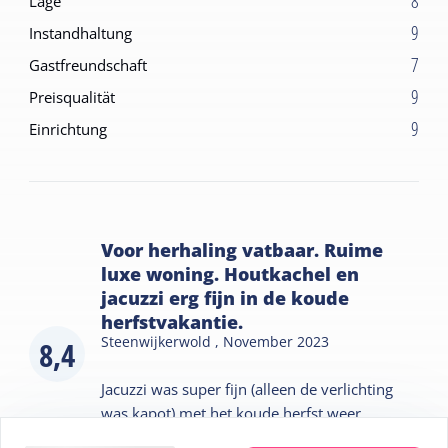
8
Lage
9
Instandhaltung
7
Gastfreundschaft
9
Preisqualität
9
Einrichtung
Voor herhaling vatbaar. Ruime
luxe woning. Houtkachel en
jacuzzi erg fijn in de koude
herfstvakantie.
Steenwijkerwold ,
November 2023
8,4
Jacuzzi was super fijn (alleen de verlichting
was kapot) met het koude herfst weer.
Heerlijk warm en fijn. Houtkachel deed het