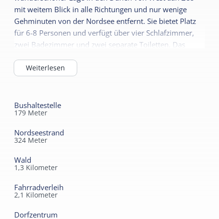
Garten
Kamin / Holzofen
Mezzanin
mit weitem Blick in alle Richtungen und nur wenige
Terrasse
Fußbodenheizung
Gehminuten von der Nordsee entfernt. Sie bietet Platz
* Arbeitsbereich oder Entspannungsbereich mit
für 6-8 Personen und verfügt über vier Schlafzimmer,
Balkon
Gasherd
Blick auf die Dünen.
zwei Badezimmer und zwei separate Toiletten. Das
* Möglichkeit zum Lesen, Spielen oder Arbeiten.
Nichtraucher
Zwischengeschoss bietet einen Arbeitsbereich, einen
Kindermöbel
Weiterlesen
gemütlichen Platz zum Lesen oder einfach zum
Weiterlesen
* PlayStation zur Mitbenutzung verfügbar.
Kinderbett
Genießen der Dünenaussicht. Der Strandzugang ist nur
200 Meter entfernt.
Sanitär
Kinderhochstuhl
Extras
Bushaltestelle
Badezimmer EG
179
Meter
* Hauswirtschaftsraum mit Waschmaschine und
Energieeffizienzklasse
Separate Toilette
Trockner.
Nordseestrand
Energielabel unbekannt
Dusche
324
Meter
* Kinderbett, Hochstuhl und Hängesessel
Zweite Toilette
vorhanden.
Wald
1,3
Kilometer
Zweites Badezimmer
* Kindertandem (1 Erwachsener + 1 Kind) im
Abstellraum.
Fahrradverleih
2,1
Kilometer
* Parkplatz für 2 Autos.
Dorfzentrum