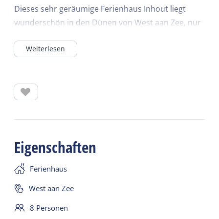
Dieses sehr geräumige Ferienhaus Inhout liegt
wunderschön in den Dünen von West aan Zee, nur
200 Meter vom Strandzugang zur Nordsee
Weiterlesen
entfernt. Vom Wohnzimmer aus haben Sie einen
atemberaubenden 360-Grad-Blick auf die Dünen.
Dank des hohen, offenen Raums wirkt der
Innenraum hell und luftig.
Genießen Sie die Morgensonne auf der Ostterrasse
oder den Sonnenuntergang auf der Westterrasse.
Eigenschaften
Aufteilung & Ausstattung:
Ferienhaus
Das Ferienhaus erstreckt sich über drei Etagen und
West aan Zee
bietet Platz für 8 Personen.
8 Personen