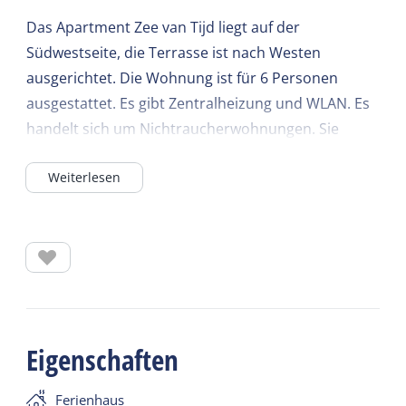
Das Apartment Zee van Tijd liegt auf der
Südwestseite, die Terrasse ist nach Westen
ausgerichtet. Die Wohnung ist für 6 Personen
ausgestattet. Es gibt Zentralheizung und WLAN. Es
handelt sich um Nichtraucherwohnungen. Sie
müssen Ihre eigenen Handtücher und
Weiterlesen
Küchenwäsche mitbringen. Bettwäsche ist im Preis
inbegriffen. Sie können die Wohnung selbst
reinigen oder die Reinigung durchführen lassen.
Tordune besteht aus 4 komfortablen und
gepflegten Apartments direkt an den Dünen. Von
diesen Dünen aus haben Sie einen schönen Blick
Eigenschaften
auf Oosterend und das Watt. Das Vorderhaus wird
vom Eigentümer bewohnt.
Ferienhaus