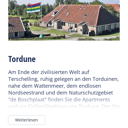
Gemeinsame
Bettdecken
Einrichtungen
Parkplatz
Sanitär
Spielfeld
Separate Toilette
Dusche
Kindermöbel
Zweite Toilette
Tordune
Kinderbett
Kinderhochstuhl
Am Ende der zivilisierten Welt auf
Terschelling, ruhig gelegen an den Torduinen,
nahe dem Wattenmeer, dem endlosen
Nordseestrand und dem Naturschutzgebiet
"de Boschplaat" finden Sie die Apartments
und ein Einfamilienhaus von Tordune. Der Ort
für einen erholsamen Urlaub.
Weiterlesen