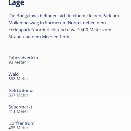
Lage
Garten
Zentralheizung
Die Bungalows befinden sich in einem kleinen Park am
Terrasse
Nichtraucher
Molkenbosweg in Formerum Noord, neben dem
WiFi (privat)
Ferienpark Noorderlicht und etwa 1500 Meter vom
Gemeinsame
Strand und dem Meer entfernt.
Bettdecken
Einrichtungen
Parkplatz
Sanitär
Fahrradverleih
Spielfeld
93
Meter
Badezimmer EG
Wald
Kindermöbel
388
Meter
Kinderbett
Geldautomat
397
Meter
Kinderhochstuhl
Supermarkt
411
Meter
Dorfzentrum
435
Meter