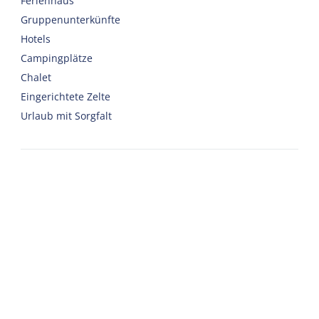
Ferienhaus
Gruppenunterkünfte
Hotels
Campingplätze
Chalet
Eingerichtete Zelte
Urlaub mit Sorgfalt
Willkommen
Webshop
Nach Harlingen reisen
Auto oder Fahrrad mieten
Wichtige Adressen zu Terschelling