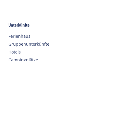
Unterkünfte
Ferienhaus
Gruppenunterkünfte
Hotels
Campingplätze
Chalet
Eingerichtete Zelte
Urlaub mit Sorgfalt
Willkommen
Webshop