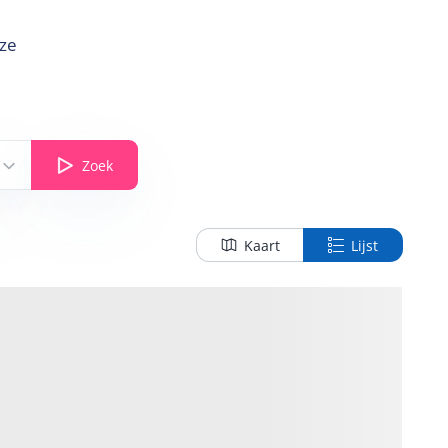
nze
Zoek
Kaart
Lijst