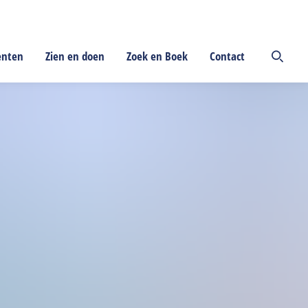
enten
Zien en doen
Zoek en Boek
Contact