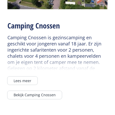
Sanitair
Wasfaciliteiten
Badkamer begane grond
Douche
Camping Cnossen
Toilet in badkamer
Verwarmd sanitair
Camping Cnossen is gezinscamping en
camping
geschikt voor jongeren vanaf 18 jaar. Er zijn
ingerichte safaritenten voor 2 personen,
chalets voor 4 personen en kampeervelden
om je eigen tent of camper mee te nemen.
Gelegen op 2 kilometer afstand vanaf de
veerhaven. Er is een bushalte naast de
camping. De camping grenst aan het bos.
Lees meer
Bekijk Camping Cnossen