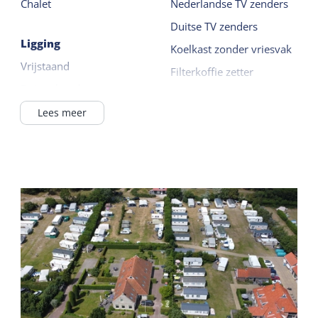
Chalet
Nederlandse TV zenders
Duitse TV zenders
Ligging
Koelkast zonder vriesvak
Vrijstaand
Filterkoffie zetter
Buiten het dorp
Waterkoker
In / bij bos
Lees meer
Lees meer
Waddenzee <1km
Buiten
Algemeen
Terras
Slaapkamer begane
grond
Gedeelde faciliteiten
Gaskachel
Parkeerterrein
Rookvrij
Fietsverhuur
Dekbedden
Restaurant
Speelveld