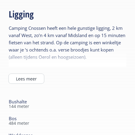
Ligging
Camping Cnossen heeft een hele gunstige ligging, 2 km
vanaf West, zo’n 4 km vanaf Midsland en op 15 minuten
fietsen van het strand. Op de camping is een winkeltje
waar je ‘s ochtends o.a. verse broodjes kunt kopen
(alleen tijdens Oerol en hoogseizoen).
Voor een lekkere maaltijd kun je dichtbij terecht in het
gezellige eetcafé “de Richel” met internetmogelijkheid en
Lees meer
een midgetgolfbaan met speeltoestellen en ijsshop.
Bushalte
144
meter
Bos
484
meter