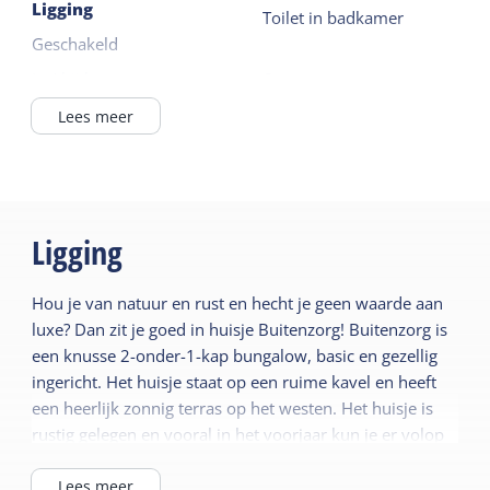
Ligging
zijn door een schutting afgeschermd. De percelen
Toilet in badkamer
Geschakeld
zijn met een heg van elkaar gescheiden. Rondom
het huisje is voldoende plek om te genieten van
In / bij bos
Apparatuur
zon of schaduw.
Nederlandse TV zenders
Lees meer
Achter het huisje is een kleine berging voor de fiets
Algemeen
Duitse TV zenders
en op het terrein is een parkeerplaats voor de
Huisdiervrij
Combi-magnetron
auto. Huisdieren zijn niet toegestaan.
Slaapkamer begane
Koelkast met vriesvak
grond
Ligging
Filterkoffie zetter
Centrale verwarming
Lees meer
Hou je van natuur en rust en hecht je geen waarde aan
Rookvrij
luxe? Dan zit je goed in huisje Buitenzorg! Buitenzorg is
Wifi privé
Buiten
een knusse 2-onder-1-kap bungalow, basic en gezellig
Lees meer
ingericht. Het huisje staat op een ruime kavel en heeft
Fietsberging afsluitbaar
een heerlijk zonnig terras op het westen. Het huisje is
Eigen parkeerplaats
rustig gelegen en vooral in het voorjaar kun je er volop
Omheinde tuin
genieten van de vele vogels.
Het is een perfecte uitvalsbasis voor wandel- en
Lees meer
Tuin