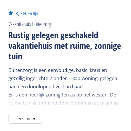
8,9
Heerlijk
Vakantiehuis Buitenzorg
Rustig gelegen geschakeld
vakantiehuis met ruime, zonnige
tuin
Buitenzorg is een eenvoudige, basic, knus en
gezellig ingerichte 2-onder-1-kap woning, gelegen
aan een doodlopend verhard pad.
Er is een heerlijk zonnig terras op het westen. De
ruime tuin is omheind door bomen en struiken en
kan worden afgesloten met een hek.
Lees meer
Vanaf de accommodatie loop je direct het bos in,
de duinen, Noordzeestrand en wad zijn op korte