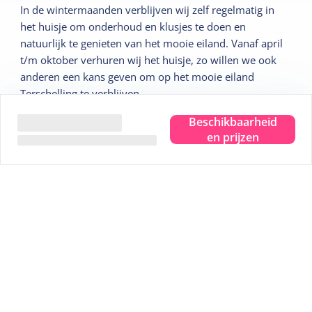
In de wintermaanden verblijven wij zelf regelmatig in
het huisje om onderhoud en klusjes te doen en
natuurlijk te genieten van het mooie eiland. Vanaf april
t/m oktober verhuren wij het huisje, zo willen we ook
anderen een kans geven om op het mooie eiland
Terschelling te verblijven.
Beschikbaarheid
Tips van de verhuurder
en prijzen
Vanuit het huisje loop je zo het bos van Formerum in.
Andere aanraders in Formerum zijn: Koffiemolen,
Cranberrywinkel en Boekenboer.
Tips voor wandelliefhebbers:
Wandelen op de Boschplaat en naar het Amelander Gat,
natuurgebied De Koegelwieck of De Noorsvaarder.
Tips voor fietsliefhebbers:
Richting Oosterend fietsen door de duinen en het
fietspad over de Boschplaat volgen, terug langs de