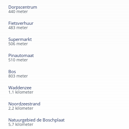
Speelveld
Dorpscentrum
Ligbad
440
meter
Toilet in badkamer
Kindermeubilair
Fietsverhuur
Kinderbed
Lees meer
483
meter
Kinderstoel
Supermarkt
506
meter
Pinautomaat
510
meter
Bos
803
meter
Waddenzee
1,1
kilometer
Noordzeestrand
2,2
kilometer
Natuurgebied de Boschplaat
5,7
kilometer