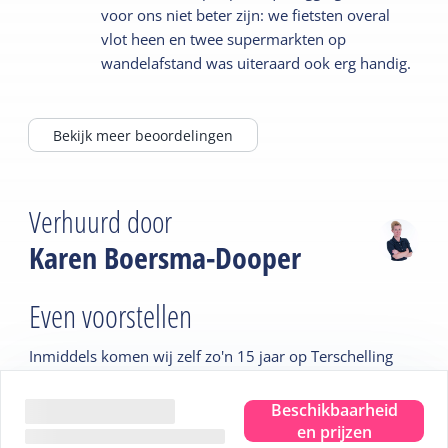
voor ons niet beter zijn: we fietsten overal
vlot heen en twee supermarkten op
wandelafstand was uiteraard ook erg handig.
Bekijk meer beoordelingen
Verhuurd door
Karen Boersma-Dooper
Even voorstellen
Inmiddels komen wij zelf zo'n 15 jaar op Terschelling
met ons gezin. Even een paar dagen weg op het eiland
geeft ons altijd een echt vakantie gevoel. Eind 2022
Beschikbaarheid
deed zich de mogelijkheid voor om Familiehuis Vesta
en prijzen