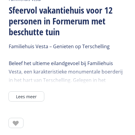
Sfeervol vakantiehuis voor 12
personen in Formerum met
beschutte tuin
Familiehuis Vesta – Genieten op Terschelling
Beleef het ultieme eilandgevoel bij Familiehuis
Vesta, een karakteristieke monumentale boerderij
in het hart van Terschelling. Gelegen in het
gezellige dorp Formerum vormt deze sfeervolle
Lees meer
accommodatie de perfecte uitvalsbasis voor een
ontspannen verblijf met familie of vrienden.
Omringd door rust en natuur beschikt Vesta over
een ruime, beschutte tuin waar je het hele jaar