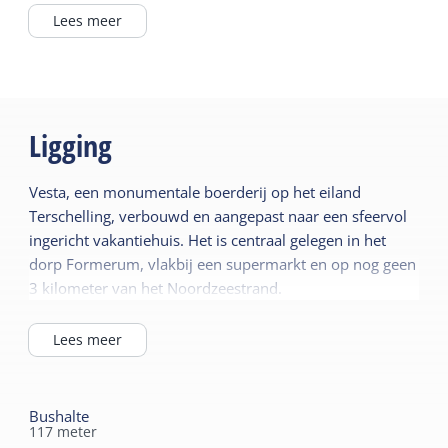
In het dorp
Lees meer
Lees meer
Algemeen
Buiten
Slaapkamer begane
Eigen parkeerplaats
grond
Ligging
Tuin
Vloerverwarming
Terras
Vesta, een monumentale boerderij op het eiland
Centrale verwarming
Terschelling, verbouwd en aangepast naar een sfeervol
Rookvrij
Wellness
ingericht vakantiehuis. Het is centraal gelegen in het
Wifi privé
dorp Formerum, vlakbij een supermarkt en op nog geen
Sauna prive
3 kilometer van het Noordzeestrand.
Lees meer
Jacuzzi (buiten) prive
Lees meer
Sanitair
Gedeelde faciliteiten
Badkamer begane grond
Parkeerterrein
Separaat toilet
Bushalte
Horecaterras
117
meter
Douche