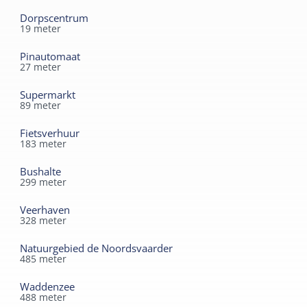
Brandaris in het hart van het dorp West Terschelling, 3
Dorpscentrum
19
meter
loopminuten vanaf de aankomst veerboot.
Pinautomaat
27
meter
Supermarkt
89
meter
Fietsverhuur
183
meter
Bushalte
299
meter
Veerhaven
328
meter
Natuurgebied de Noordsvaarder
485
meter
Waddenzee
488
meter