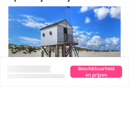
Beschikbaarheid
en prijzen
Beleef het ware eilandgevoel.
Waar je ook bent, je proeft, ziet, hoort, ruikt en voelt de
zee. Even helemaal weg en dat pure eilandgevoel
beleven. Dat is Terschelling. Je hoofd leeg laten waaien
en plek maken voor nieuwe herinneringen. Je helemaal
onderdompelen in dat ware eilandgevoel.
Wij geven je graag 5 leuke tips: