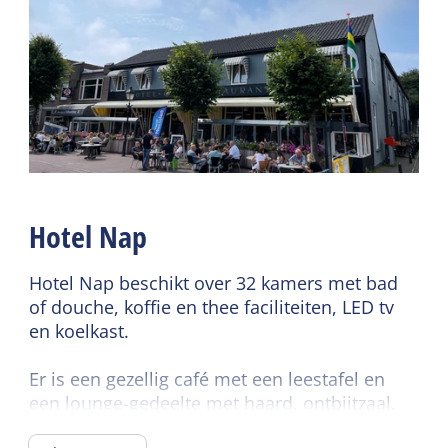
grond
Gedeelde faciliteiten
Centrale verwarming
Ontbijtbuffet
Rookvrij
Wifi gedeeld
Dekbedden
Restaurant
Cafe / bar
Horecaterras
Lees meer
Hotel Nap
Hotel Nap beschikt over 32 kamers met bad
of douche, koffie en thee faciliteiten, LED tv
en koelkast.
Er is een gezellig café met een leestafel en
een lounge-gedeelte met haard, ontbijtzaal,
geheel vernieuwd terras aan het