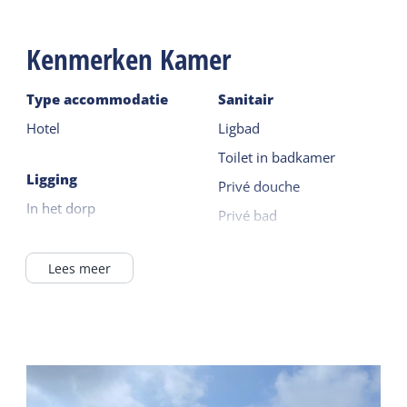
Kenmerken Kamer
Type accommodatie
Sanitair
Hotel
Ligbad
Toilet in badkamer
Ligging
Privé douche
In het dorp
Privé bad
Verzorging
Apparatuur
Lees meer
Kamer met ontbijt
Nederlandse TV zenders
Koffie / thee faciliteiten
Duitse TV zenders
Koelkast zonder vriesvak
Algemeen
Televisie
Slaapkamer begane