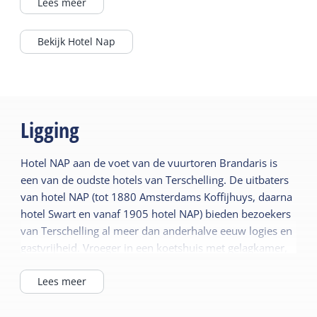
Brandarisplein en een solarium.
Lees meer
Door het gehele hotel en op het terras kun je
Bekijk Hotel Nap
gebruik maken van uitstekend gratis WIFI.
Bovendien is er een gastencomputer met
eveneens gratis internet beschikbaar voor de
hotelgasten.
Ligging
Het hotel (1 verdieping) heeft geen lift, wel
zijn er een vijftal kamers op de begane grond.
Hotel NAP aan de voet van de vuurtoren Brandaris is
Naast het hotel (4m. maar met eigen ingang)
een van de oudste hotels van Terschelling. De uitbaters
is het bijgebouw.
van hotel NAP (tot 1880 Amsterdams Koffijhuys, daarna
hotel Swart en vanaf 1905 hotel NAP) bieden bezoekers
van Terschelling al meer dan anderhalve eeuw logies en
gastvrijheid. Vroeger in een koetshuis met gelagkamer,
stallen en enkele kamers, tegenwoordig met wat meer
comfort.
Lees meer
Hotel NAP staat aan het plein rond de vuurtoren