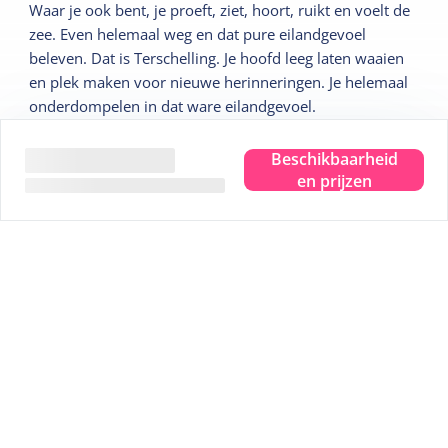
Waar je ook bent, je proeft, ziet, hoort, ruikt en voelt de
zee. Even helemaal weg en dat pure eilandgevoel
beleven. Dat is Terschelling. Je hoofd leeg laten waaien
en plek maken voor nieuwe herinneringen. Je helemaal
onderdompelen in dat ware eilandgevoel.
Wij geven je graag 5 leuke tips:
Beschikbaarheid
en prijzen
Tip
1
Sterrenkijken in het Dark Sky Park
Tip
2
Bezoek het Drenkelingenhuisje
Tip
3
Fiets langs alle uitzichtpunten
Tip
4
Wadlopen over de bodem van de zee
Tip
5
Een uitgebreide strandwandelling