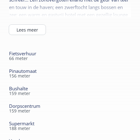
en touw in de haven; een zwerftocht langs bossen en
zee; een warm en gastvrij hotel met een gezellig lounge
met biljart en zonnig terras. Ziehier de ingrediënten
voor een verblijf, dat u niet meer vergeet. Het hotel staat
Lees meer
in het hart van het pittoreske West-Terschelling, op 4
minuten loopafstand van de veerboot.
Fietsverhuur
66
meter
Pinautomaat
156
meter
Bushalte
159
meter
Dorpscentrum
159
meter
Supermarkt
188
meter