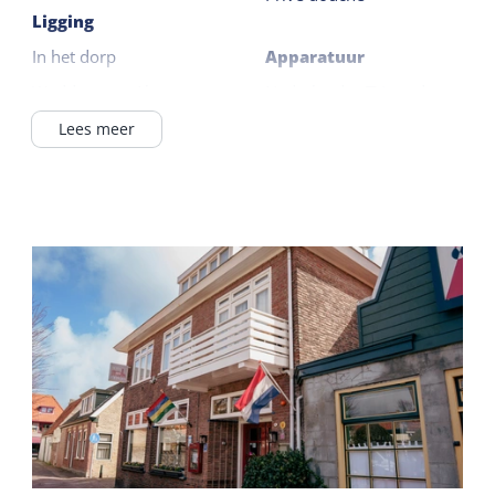
Ligging
In het dorp
Apparatuur
Waddenzee <1km
Nederlandse TV zenders
Duitse TV zenders
Lees meer
Verzorging
Televisie
Ontbijt mogelijk
Koffie / thee faciliteiten
Gedeelde faciliteiten
Ontbijtbuffet
Algemeen
Wifi gedeeld
Slaapkamer begane
Parkeerterrein
grond
Cafe / bar
Centrale verwarming
Horecaterras
Airconditioning
Lees meer
Wifi privé
Dekbedden