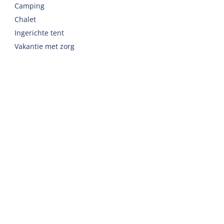
Camping
Chalet
Ingerichte tent
Vakantie met zorg
Welkom
Webshop
Reizen naar Harlingen
Auto of fiets huren op Terschelling
Belangrijke adressen op Terschelling
Contact
Telefoon
:
+31 562 443000