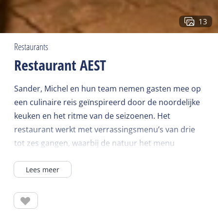
13
Restaurants
Restaurant AEST
Sander, Michel en hun team nemen gasten mee op
een culinaire reis geïnspireerd door de noordelijke
keuken en het ritme van de seizoenen. Het
restaurant werkt met verrassingsmenu’s van drie
tot zes gangen, waarbij de natuur het menu
bepaalt. Ingrediënten van Terschelling vormen zo
Lees meer
veel mogelijk de basis; wat niet op het eiland te
vinden is, wordt aangevuld met zorgvuldig
geselecteerde producten uit de rest van
Nederland.