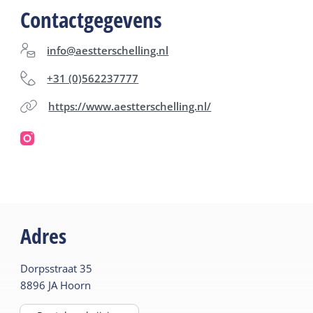
Contactgegevens
Hoewel de keuken geworteld is in het noorden,
worden subtiele invloeden uit andere werelddelen
info@aestterschelling.nl
niet geschuwd. Het resultaat is een menu dat
+31 (0)562237777
vertrouwd aanvoelt, maar toch telkens weet te
https://www.aestterschelling.nl/
verrassen.
Adres
Dorpsstraat
35
8896 JA
Hoorn