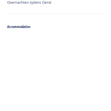
Overnachten tijdens Oerol
Accommodaties
Vakantiehuis
Groepsaccommodatie
Hotel
Camping
Chalet
Ingerichte tent
Vakantie met zorg
Welkom
Webshop