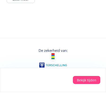
een gids reserveren, deze leidt je op
ontdekkingstocht door verschillende
indrukwekkende bouwwerken. Laat je
verrassen!
GPS Game: Nu ook een informatief GPS-
Game ontwikkeld om in en buiten het
museum met gezinnen en groepjes (jong)
volwassenen te spelen.
De zekerheid van:
Samenwerken en ontdekken staan centraal.
In het bezoekerscentrum van het museum
krijg je alle informatie over het spel.
Bekijk tijden
Veilig betalen met: