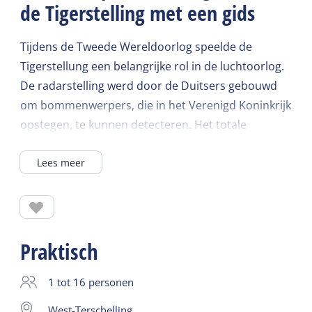
de Tigerstelling met een gids
Tijdens de Tweede Wereldoorlog speelde de
Tigerstellung een belangrijke rol in de luchtoorlog.
De radarstelling werd door de Duitsers gebouwd
om bommenwerpers, die in het Verenigd Koninkrijk
opstegen, te kunnen detecteren. Het totale
complex met een oppervlakte van 7 hectare
Lees meer
bestaat uit 100 bunkers waarin gedurende de
oorlog ruim 200 Duitse soldaten woonden en
werkten. Tijdens de rondleiding bezoek je een
aantal historisch ingerichte bunkers en vertelt de
gids uitgebreid over het bunkercomplex en
Praktisch
Terschelling tijdens WOII. De excursie eindigt in het
bezoekerscentrum. Daar complementeren foto's,
1 tot 16 personen
teksten en film het verhaal van de gids. Ontdek de
West-Terschelling