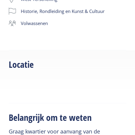
geschiedenis van de bunkers op Terschelling
Historie, Rondleiding en Kunst & Cultuur
De duur van de excursie is 2 uur en is
Nederlandstalig. Een Duitstalige excursie en
volwassenen
groepen zijn op aanvraag.
Bij de Tigerstellung is een parkeerplaats voor een
beperkt aantal auto's en is ruime gelegenheid voor
het plaatsen van je fiets bij de fietsenrekken.
Locatie
Belangrijk om te weten
Graag kwartier voor aanvang van de