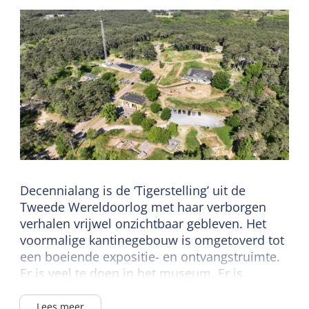
Decennialang is de ‘Tigerstelling’ uit de
Tweede Wereldoorlog met haar verborgen
verhalen vrijwel onzichtbaar gebleven. Het
voormalige kantinegebouw is omgetoverd tot
een boeiende expositie- en ontvangstruimte.
Er is veel te doen in het museum. Er is
bijvoorbeeld een speurtocht voor de kinderen
en je kunt op onze website een excursie met
Lees meer