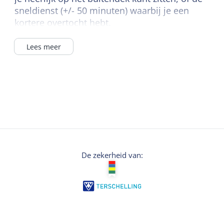
sneldienst (+/- 50 minuten) waarbij je een
kortere overtocht hebt.
Op de veerdienst kun je bovendien in de
Lees meer
salons genieten van een hapje en een
drankje.
Even op bezoek bij de buren? Je kunt met
Waddentaxi makkelijk en snel (30 min.) van
Terschelling naar Vlieland en terug.
Adres Harlingen
Waddenpromenade 5,
De zekerheid van:
8861 NT Harlingen
Telefoon: 088 900 0888