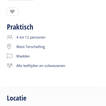
weer terug. Mocht je een nachtje op Vlieland willen
blijven dan is dat uiteraard ook mogelijk. Vanaf het
oostelijke punt van Vlieland heb je het mooiste
uitzicht: Terschelling.
Praktisch
4 tot 12 personen
West-Terschelling
Wadden
alle leeftijden en volwassenen
Locatie