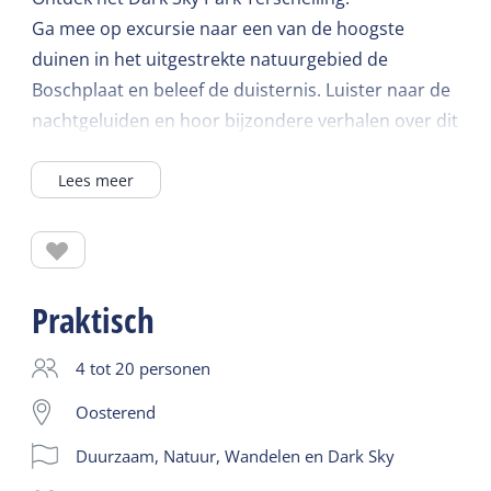
Ga mee op excursie naar een van de hoogste
duinen in het uitgestrekte natuurgebied de
Boschplaat en beleef de duisternis. Luister naar de
nachtgeluiden en hoor bijzondere verhalen over dit
gebied. Na een korte inleiding vertrek je te voet
Lees meer
voor een 1,5 uur durende wandeling met de gids.
Bij helder weer zie je de sterrenhemel en ontdek je
de Melkweg. Uniek!
Tijdens de zomermaanden zijn de nachten kort en
Praktisch
wordt het niet volledig donker. Je ervaart in deze
periode het invallen van de donkerte samen met de
4 tot 20 personen
gids.
Oosterend
Duurzaam, Natuur, Wandelen en Dark Sky