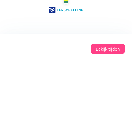
Veilig betalen met:
Bekijk tijden
Aanmelden
Wil je persoonlijke tips voor je vakantie? Meld
je dan aan voor de nieuwsbrief