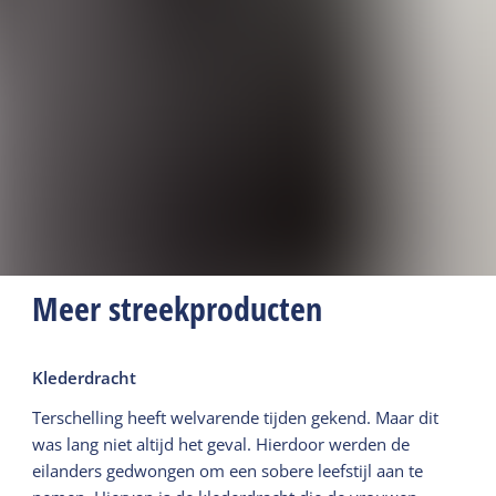
Meer streekproducten
Klederdracht
Terschelling heeft welvarende tijden gekend. Maar dit
was lang niet altijd het geval. Hierdoor werden de
eilanders gedwongen om een sobere leefstijl aan te