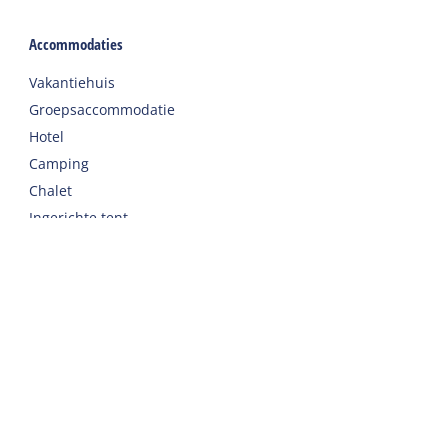
Accommodaties
Vakantiehuis
Groepsaccommodatie
Hotel
Camping
Chalet
Ingerichte tent
Vakantie met zorg
Welkom
Webshop
Reizen naar Harlingen
Auto of fiets huren op Terschelling