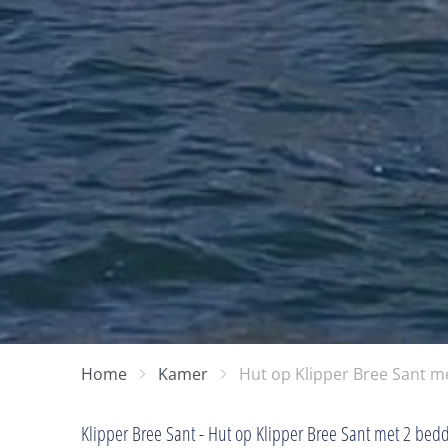
Home
Kamer
Hut op Klipper Bree Sant m
Klipper Bree Sant - Hut op Klipper Bree Sant met 2 bed