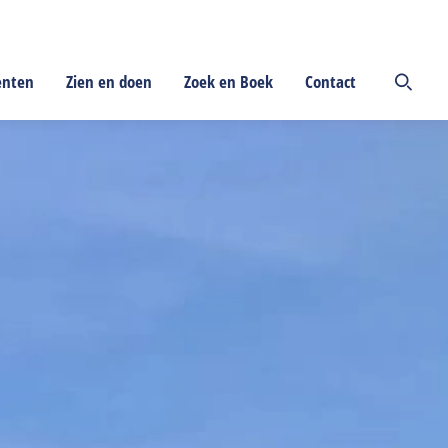
enten
Zien en doen
Zoek en Boek
Contact