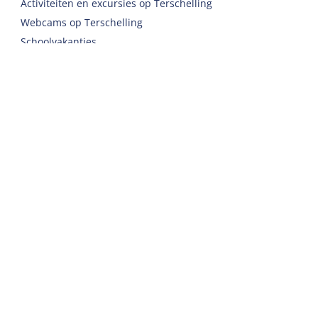
Activiteiten en excursies op Terschelling
Webcams op Terschelling
Schoolvakanties
Overnachten tijdens Oerol
Accommodaties
Vakantiehuis
Groepsaccommodatie
Hotel
Camping
Chalet
Ingerichte tent
Vakantie met zorg