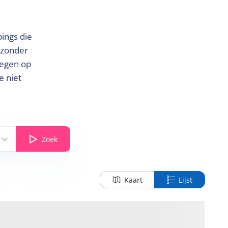
ings die
 zonder
legen op
e niet
Zoek
Kaart
Lijst