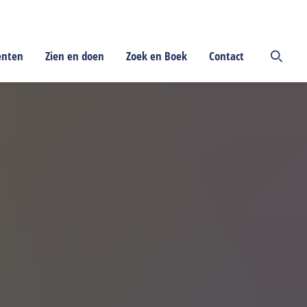
enten
Zien en doen
Zoek en Boek
Contact