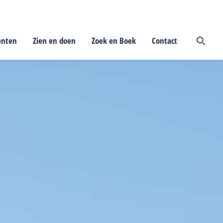
enten
Zien en doen
Zoek en Boek
Contact