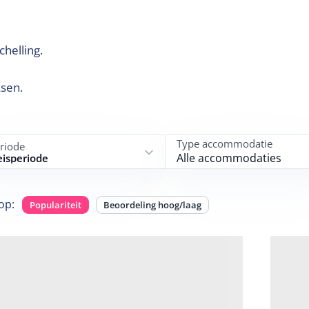
helling.
ksen.
Type accommodatie
riode
Alle accommodaties
eisperiode
op
:
Populariteit
Beoordeling hoog/laag