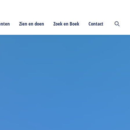
enten
Zien en doen
Zoek en Boek
Contact