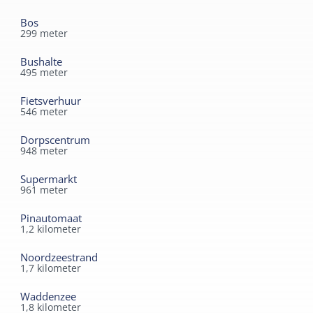
Duurzaam
Bos
Sanitair
Zonnepanelen
299
meter
Badkamer begane grond
Bushalte
Separaat toilet
495
meter
Douche
Fietsverhuur
546
meter
Dorpscentrum
948
meter
Supermarkt
961
meter
Pinautomaat
1,2
kilometer
Noordzeestrand
1,7
kilometer
Waddenzee
1,8
kilometer