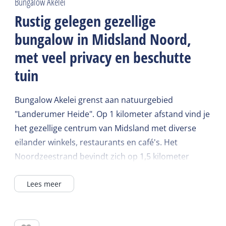
Bungalow Akelei
Rustig gelegen gezellige
bungalow in Midsland Noord,
met veel privacy en beschutte
tuin
Bungalow Akelei grenst aan natuurgebied
"Landerumer Heide". Op 1 kilometer afstand vind je
het gezellige centrum van Midsland met diverse
eilander winkels, restaurants en café's. Het
Noordzeestrand bevindt zich op 1,5 kilometer
richting het noorden.
Lees meer
Het vakantiehuis is rustig gelegen met veel privacy
in de beschutte tuin.
Het terras bevindt zich op het zuiden en is voorzien