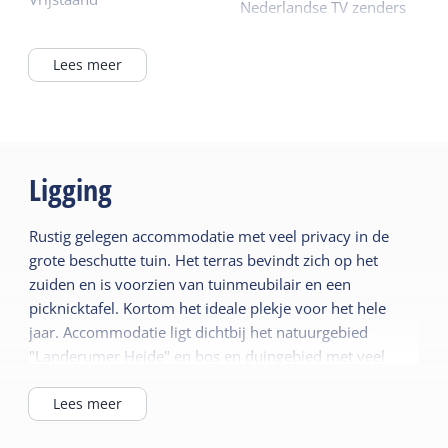
Nederlandse TV zenders
Noordzeestrand <1km
Duitse TV zenders
In het duingebied
Lees meer
Lees meer
Buiten het dorp
Buiten
In / bij bos
Fietsberging afsluitbaar
Lees meer
Ligging
Eigen parkeerplaats
Algemeen
Tuin
Rustig gelegen accommodatie met veel privacy in de
Slaapkamer begane
Terras
grote beschutte tuin. Het terras bevindt zich op het
grond
zuiden en is voorzien van tuinmeubilair en een
Vloerverwarming
picknicktafel. Kortom het ideale plekje voor het hele
Kindermeubilair
jaar. Accommodatie ligt dichtbij het natuurgebied
Centrale verwarming
Kinderbed
"Landerumer Heide" en bos en duingebied met veel
Rookvrij
Kinderstoel
wandel- en fietspaden. De afstand naar het dorp met
Wifi privé
winkels en restaurants is ongeveer 1 km en naar het
Lees meer
Kinderbox
strand ongeveer 1,5 km.
Lees meer