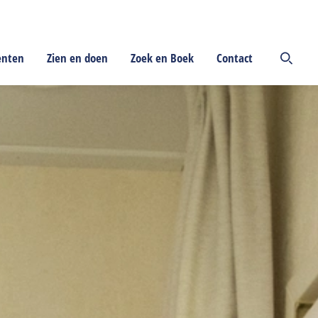
enten
Zien en doen
Zoek en Boek
Contact