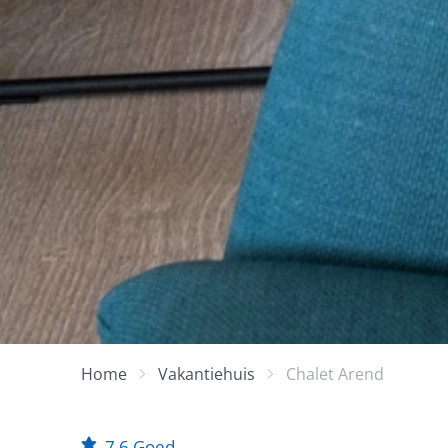
Home
Vakantiehuis
Chalet Arend
7,6
Goed