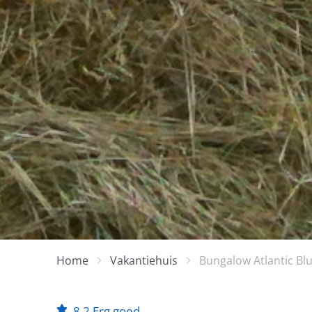
Home
Vakantiehuis
Bungalow Atlantic Bl
8,2
Erg goed