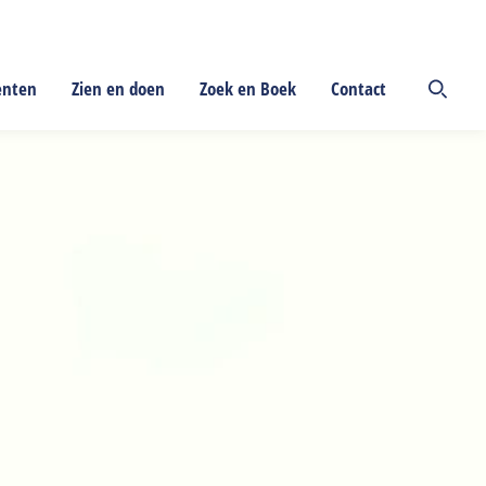
enten
Zien en doen
Zoek en Boek
Contact