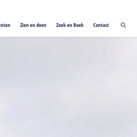
enten
Zien en doen
Zoek en Boek
Contact