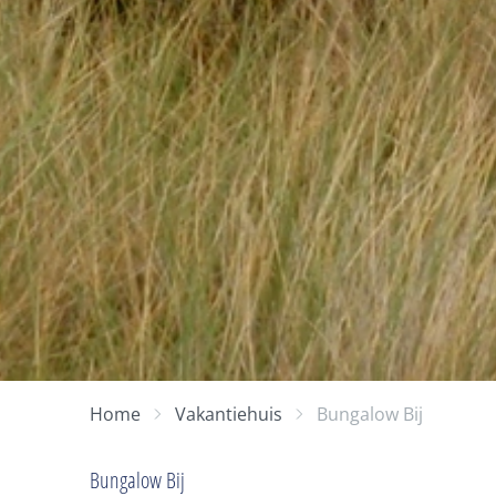
Home
Vakantiehuis
Bungalow Bij
Bungalow Bij