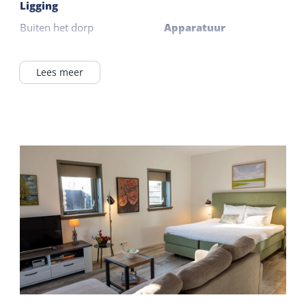
Ligging
Buiten het dorp
Apparatuur
Begane grond
Nederlandse TV zenders
Duitse TV zenders
Lees meer
Verzorging
Nespresso
Kamer zonder ontbijt
Waterkoker
Koffie / thee faciliteiten
Televisie
Algemeen
Buiten
Slaapkamer begane
Terras
grond
Vloerverwarming
Gedeelde faciliteiten
Centrale verwarming
Parkeerterrein
Rookvrij
Horecaterras