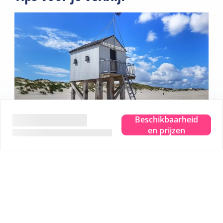
Beschikbaarheid
en prijzen
Beleef het ware eilandgevoel.
Waar je ook bent, je proeft, ziet, hoort, ruikt en voelt de
zee. Even helemaal weg en dat pure eilandgevoel
beleven. Dat is Terschelling. Je hoofd leeg laten waaien
en plek maken voor nieuwe herinneringen. Je helemaal
onderdompelen in dat ware eilandgevoel.