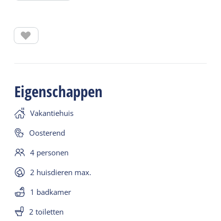
slaapkamers.
Woonkamer beschikt over een plavuizenvloer,
leren 2-zits bank, 2 leren fauteuils en een eethoek
met 4 stoelen. De open keuken heeft een koelkast
en vriesvak, koffiezetapparaat, waterkoker en
Eigenschappen
combimagnetron. Er is een televisie, DVD-, en CD
speler met radio. Er is Wifi.
Vakantiehuis
In één slaapkamer staan 2 x 1 persoons bedden
Oosterend
(80-200 cm) met 2 eenpersoons dekbedden. Je kunt
4 personen
er voor kiezen om het bed apart op te maken of
met één hoeslaken. In de andere slaapkamer staan
2 huisdieren max.
ook 2 x 1 persoons bedden (80-200 cm).
1 badkamer
Kinderledikantje met een kinderstoel is aanwezig.
2 toiletten