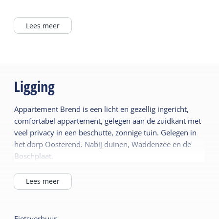
4 kookpitten
Algemeen
Lees meer
Lees meer
Slaapkamer begane
grond
Buiten
Centrale verwarming
Tuin
Rookvrij
Ligging
Terras
Wifi privé
Appartement Brend is een licht en gezellig ingericht,
Gedeelde faciliteiten
comfortabel appartement, gelegen aan de zuidkant met
Sanitair
Parkeerterrein
veel privacy in een beschutte, zonnige tuin. Gelegen in
Separaat toilet
het dorp Oosterend. Nabij duinen, Waddenzee en de
Speelveld
Douche in bad
Boschplaat.
Ligbad
Kindermeubilair
Lees meer
Tweede toilet
Kinderbed
Kinderstoel
Fietsverhuur