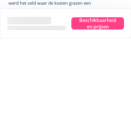
werd het veld waar de koeien grazen een
kampeerveldje.
Na Siemen en Alie Wulp, daarna Hans en Ina Hotter zijn
Beschikbaarheid
wij (Hans en Yvette) de vierde generatie die onze gasten
en prijzen
met veel plezier mogen ontvangen. Het grote
kampeerveld is inmiddels een gezellig veld geworden
met chalets, maar kamperen behoort nog steeds tot de
mogelijkheden.
Veilig betalen