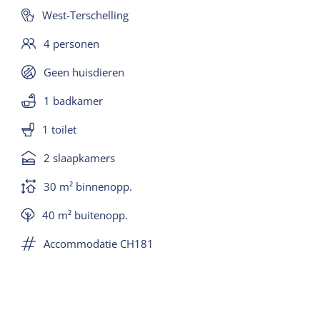
campingbedje is gratis aan te vragen. Terras met
West-Terschelling
tafel met 4 stoelen en een parasol. Het middenveld
4 personen
wordt vrijgehouden voor speelruimte.
Geen huisdieren
1 badkamer
1 toilet
2 slaapkamers
30 m² binnenopp.
40 m² buitenopp.
Accommodatie CH181