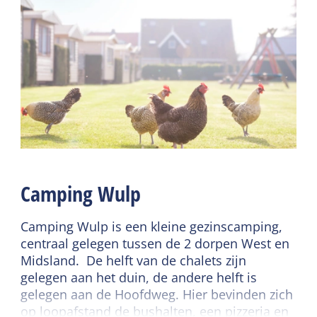
Algemeen
Terras
Huisdiervrij
Gedeelde faciliteiten
Slaapkamer begane
grond
Wifi gedeeld
Centrale verwarming
Parkeerterrein
Rookvrij
Fietsverhuur
Dekbedden
Speelveld
Kinderspeelhoek
Sanitair
Lees meer
Camping Wulp
Badkamer begane grond
Douche
Kindermeubilair
Camping Wulp is een kleine gezinscamping,
Toilet in badkamer
centraal gelegen tussen de 2 dorpen West en
Kinderbed
Midsland. De helft van de chalets zijn
Kinderstoel
gelegen aan het duin, de andere helft is
gelegen aan de Hoofdweg. Hier bevinden zich
op loopafstand de bushalten, een pizzeria en