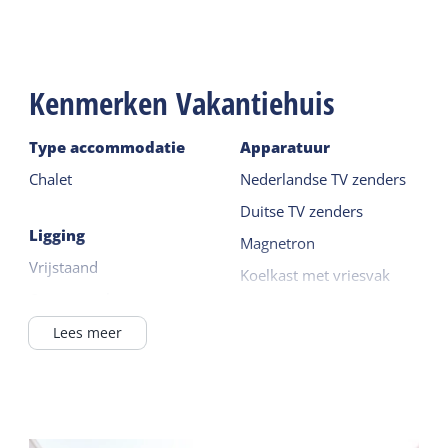
Kenmerken Vakantiehuis
Type accommodatie
Apparatuur
Chalet
Nederlandse TV zenders
Duitse TV zenders
Ligging
Magnetron
Vrijstaand
Koelkast met vriesvak
Op een park
Filterkoffie zetter
Buiten het dorp
Lees meer
Lees meer
In / bij bos
Buiten
Op een camping
Tuin