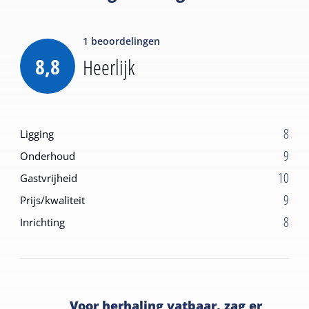
1
beoordelingen
8,8
Heerlijk
8
Ligging
9
Onderhoud
10
Gastvrijheid
9
Prijs/kwaliteit
8
Inrichting
Voor herhaling vatbaar, zag er