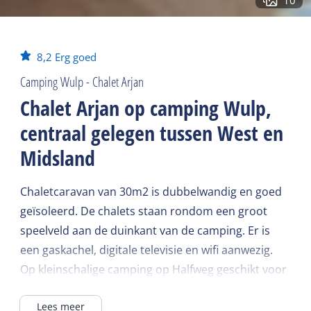
8,2
Erg goed
Camping Wulp - Chalet Arjan
Chalet Arjan op camping Wulp,
centraal gelegen tussen West en
Midsland
Chaletcaravan van 30m2 is dubbelwandig en goed
geïsoleerd. De chalets staan rondom een groot
speelveld aan de duinkant van de camping. Er is
een gaskachel, digitale televisie en wifi aanwezig.
Op kleinschalige camping op Halfweg geschikt voor
gezinnen en stellen. De velden zijn omzoomd door
Lees meer
bomen. Woonkamer met vinyl met 2-zitsbank en 2