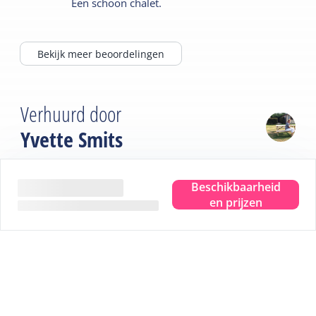
Een schoon chalet.
Bekijk meer beoordelingen
Verhuurd door
Yvette Smits
Even voorstellen
Beschikbaarheid
en prijzen
Onze camping is de oudste camping van Terschelling. In
ca. 1910 kochten Dirk Wulp en Sieke Koning een klein
boerderijtje met één paard en een paar koeien. Vlak na
de Tweede Wereldoorlog kwamen de eerste gasten
vragen of ze misschien konden blijven overnachten. Ze
sliepen op de hooizolder op strozakken.
Langzamerhand ging men over tot het kamperen en