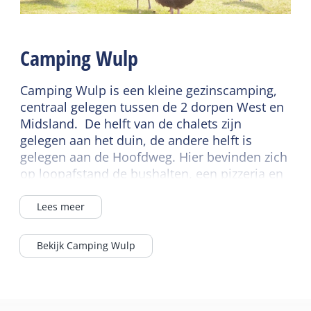
Speelveld
Kinderspeelhoek
Sanitair
Lees meer
Camping Wulp
Badkamer begane grond
Douche
Kindermeubilair
Camping Wulp is een kleine gezinscamping,
Toilet in badkamer
centraal gelegen tussen de 2 dorpen West en
Kinderbed
Midsland. De helft van de chalets zijn
Kinderstoel
gelegen aan het duin, de andere helft is
gelegen aan de Hoofdweg. Hier bevinden zich
op loopafstand de bushalten, een pizzeria en
een midgetgolfbaan. Achter de camping
lopen diverse wandel, fiets- en ruiterpaden.
Lees meer
Het zwembad, het meertje van Hee en het
Noordzeestrand liggen op ca. 10 minuten
Bekijk Camping Wulp
fietsafstand. De chalets staan rondom een
groot speelveld, waar diverse speeltoestellen
staan. Op de camping lopen de kippen los,
waardoor huisdieren niet op de camping zijn