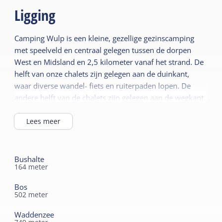
toegestaan. De vier persoons chalets zijn
Ligging
uitsluitend bedoeld voor twee volwassen en 2
kinderen. De zes persoons chalets zijn
Camping Wulp is een kleine, gezellige gezinscamping
uitsluitend bedoeld voor twee volwassenen
met speelveld en centraal gelegen tussen de dorpen
en 4 kinderen. Bedlinnen, hand- en
West en Midsland en 2,5 kilometer vanaf het strand. De
theedoeken en fietsen zijn te huur. Tevens is
helft van onze chalets zijn gelegen aan de duinkant,
er een wasserette aanwezig. Ook kun je
waar diverse wandel- fiets en ruiterpaden lopen. De
gebruik maken van internet en kun je
andere helft van de chalets zijn gelegen aan de wegkant.
campingbedjes en kinderstoelen lenen (mits
Hier bevinden zich o.a. de bushaltes, een pizzeria en een
je deze tijdig reserveert). Op de camping is
midgetgolfbaan. Ook het meertje van Hee en het
Lees meer
gratis Wifi aanwezig.
subtropisch zwembad zijn dichtbij.
Bushalte
164
meter
Bos
502
meter
Waddenzee