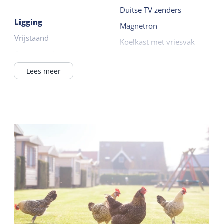
Duitse TV zenders
Ligging
Magnetron
Vrijstaand
Koelkast met vriesvak
Op een park
Filterkoffie zetter
Buiten het dorp
Lees meer
Lees meer
In / bij bos
Buiten
Op een camping
Tuin
Algemeen
Terras
Huisdiervrij
Gedeelde faciliteiten
Slaapkamer begane
grond
Wifi gedeeld
Centrale verwarming
Parkeerterrein
Rookvrij
Fietsverhuur
Dekbedden