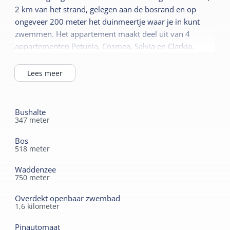
Huisdiervrij
Parkeerterrein
2 km van het strand, gelegen aan de bosrand en op
Slaapkamer begane
Speelveld
ongeveer 200 meter het duinmeertje waar je in kunt
grond
zwemmen. Het appartement maakt deel uit van 4
Wasfaciliteiten
appartementen Petunia, Cosmea, Salvia en Clarkia.
Centrale verwarming
Rookvrij
Kindermeubilair
Lees meer
Wifi privé
Kinderbed
Kinderstoel
Lees meer
Bushalte
Kinderbox
347
meter
Sanitair
Bos
Badkamer begane grond
Duurzaam
518
meter
Separaat toilet
Zonnepanelen
Waddenzee
Douche
750
meter
Overdekt openbaar zwembad
1,6
kilometer
Pinautomaat