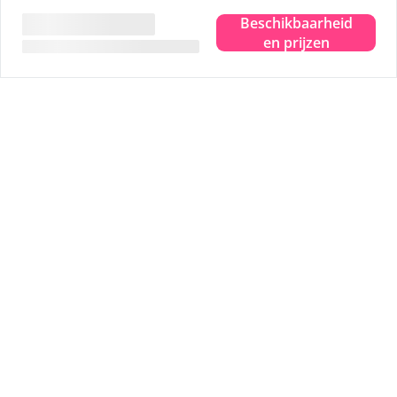
Tip
1
Sterrenkijken in het Dark Sky Park
Beschikbaarheid
Tip
2
Bezoek het Drenkelingenhuisje
en prijzen
Tip
3
Fiets langs alle uitzichtpunten
Tip
4
Wadlopen over de bodem van de zee
Tip
5
Een uitgebreide strandwandelling
Veilig betalen
Eigen waarborgfonds