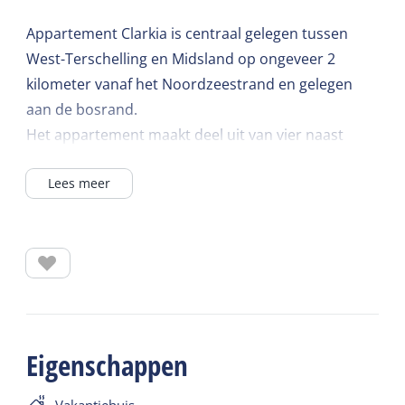
Appartement Clarkia is centraal gelegen tussen
West-Terschelling en Midsland op ongeveer 2
kilometer vanaf het Noordzeestrand en gelegen
aan de bosrand.
Het appartement maakt deel uit van vier naast
elkaar gelegen appartementen. Petunia (WTB10),
Lees meer
Cosmea (WTB11) en Salvia (WTB 12).
Op de foto is appartement Clarkia het tweede
appartement vanaf de westelijke zijde (links op de
foto).
De woonkamer heeft een oppervlakte van ruim
12m2 (excl. keukenblok) en heeft
Eigenschappen
een 2-persoons bank en twee fauteuils. Ook staat
er een eethoek met vier stoelen.
Vakantiehuis